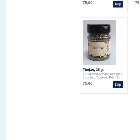
75,00
75
Timjan, 35 g.
I burk med ströare och med
öppning för sked. Från Eg...
75,00