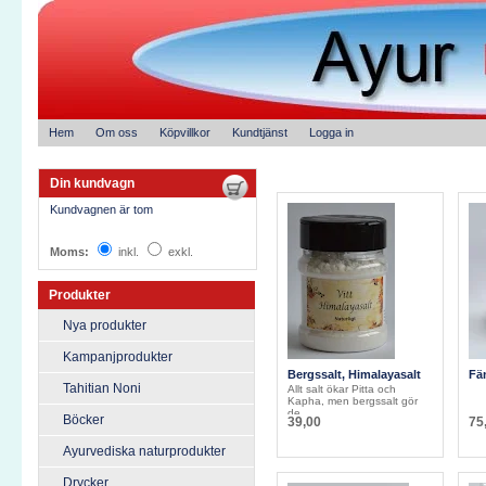
Hem
Om oss
Köpvillkor
Kundtjänst
Logga in
Din kundvagn
Kundvagnen är tom
Moms:
inkl.
exkl.
Produkter
Nya produkter
Kampanjprodukter
Bergssalt, Himalayasalt
Fän
Tahitian Noni
Allt salt ökar Pitta och
Kapha, men bergssalt gör
de...
Böcker
39,00
75
Ayurvediska naturprodukter
Drycker