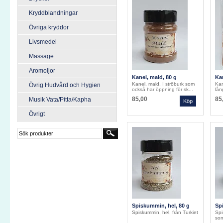
Kryddblandningar
Övriga kryddor
Livsmedel
Massage
Aromoljor
Kanel, mald, 80 g
Ka
Kanel, mald. I ströburk som
Kan
Övrig Hudvård och Hygien
också har öppning för sk...
lån
85,00
85
Musik Vata/Pitta/Kapha
Övrigt
Spiskummin, hel, 80 g
Sp
Spiskummin, hel, från Turkiet
Spi
som