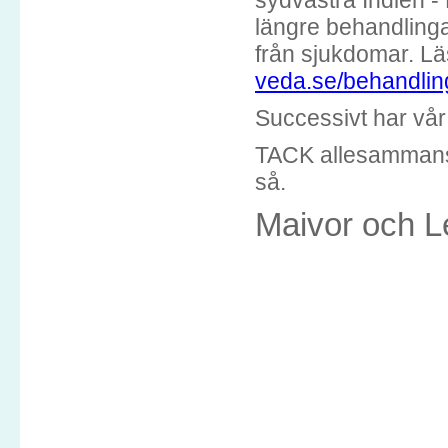
sydvästra Indien - 
längre behandlingar
från sjukdomar. L
veda.se/behandlin
Successivt har vår 
TACK allesammans f
så.
Maivor och L