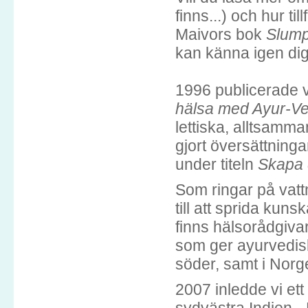
finns...) och hur til
Maivors bok
Slump
kan känna igen dig 
1996 publicerade 
hälsa med Ayur-V
lettiska, alltsamm
gjort översättning
under titeln
Skapa 
Som ringar på vattn
till att sprida kun
finns hälsorådgiva
som ger ayurvediska
söder, samt i Norg
2007 inledde vi ett