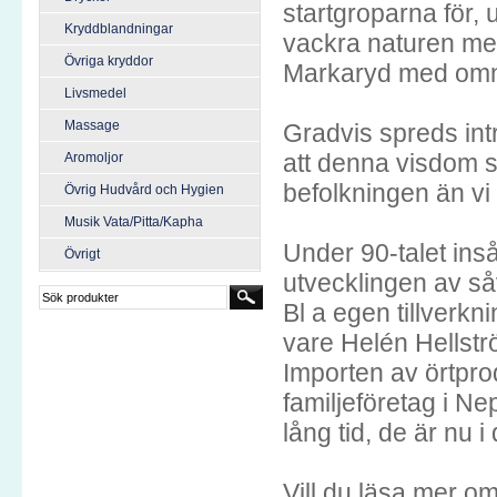
startgroparna för, 
Kryddblandningar
vackra naturen me
Övriga kryddor
Markaryd med omnej
Livsmedel
Massage
Gradvis spreds int
att denna visdom sku
Aromoljor
befolkningen än vi
Övrig Hudvård och Hygien
Musik Vata/Pitta/Kapha
Under 90-talet ins
Övrigt
utvecklingen av s
Bl a egen tillverkn
vare Helén Hellst
Importen av örtpro
familjeföretag i N
lång tid, de är nu 
Vill du läsa mer o