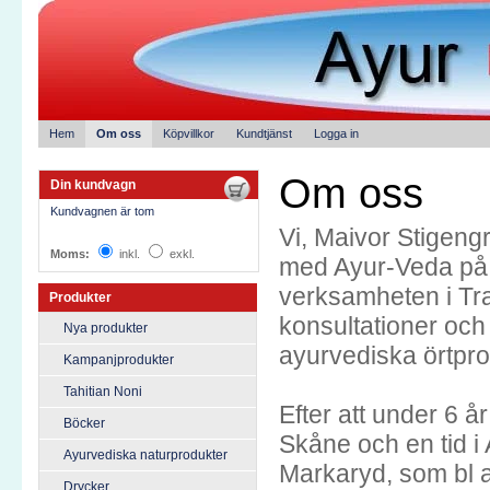
Hem
Om oss
Köpvillkor
Kundtjänst
Logga in
Om oss
Din kundvagn
Kundvagnen är tom
Vi, Maivor Stigeng
Moms:
inkl.
exkl.
med Ayur-Veda på 8
verksamheten i Tr
Produkter
konsultationer och
Nya produkter
ayurvediska örtpro
Kampanjprodukter
Tahitian Noni
Efter att under 6 år
Böcker
Skåne och en tid i A
Ayurvediska naturprodukter
Markaryd, som bl a
Drycker