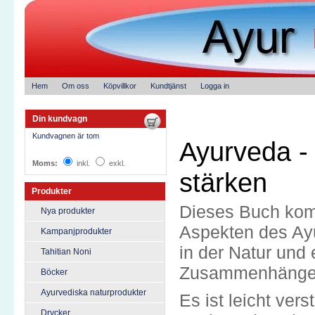
Hem
Om oss
Köpvillkor
Kundtjänst
Logga in
Din kundvagn
Kundvagnen är tom
Ayurveda -
Moms:
inkl.
exkl.
stärken
Produkter
Dieses Buch komb
Nya produkter
Aspekten des Ayu
Kampanjprodukter
in der Natur und
Tahitian Noni
Zusammenhänge
Böcker
Ayurvediska naturprodukter
Es ist leicht vers
Drycker