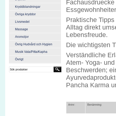
Fachausdruecke u
Kryddblandningar
Essgewohnheiten,
Övriga kryddor
Praktische Tipps
Livsmedel
Alltag direkt um
Massage
Lebensfreude.
Aromoljor
Die wichtigsten 
Övrig Hudvård och Hygien
Musik Vata/Pitta/Kapha
Verständliche Er
Övrigt
Atem- Yoga- und
Beschwerden; ei
Ayurvedaprodukte
Pancha Karma un
Artnr:
Benämning: