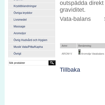
outspädda direkt 
Kryddblandningar
graviditet.
Övriga kryddor
Vata-balans Stab
Livsmedel
Massage
Aromoljor
Övrig Hudvård och Hygien
Artnr:
Benämning:
Musik Vata/Pitta/Kapha
Övrigt
AROM-V
Aromolja-Vatabalans
Tillbaka