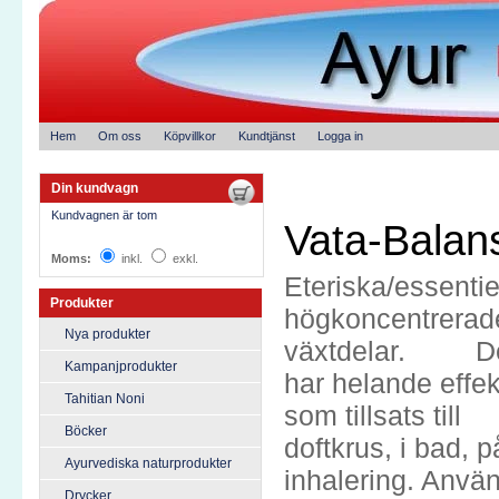
Hem
Om oss
Köpvillkor
Kundtjänst
Logga in
Din kundvagn
Kundvagnen är tom
Vata-Balan
Moms:
inkl.
exkl.
Eteriska/essentiel
Produkter
högkoncentrerade 
Nya produkter
växtdelar. De ä
Kampanjprodukter
har helande effe
Tahitian Noni
som tillsats til
Böcker
doftkrus, i bad, p
Ayurvediska naturprodukter
inhalering. A
Drycker