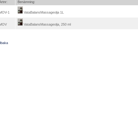
Artnr:
Benämning:
MOV-1
VataBalansMassageolja 1L
MOV
VataBalansMassageolja, 250 ml
llbaka