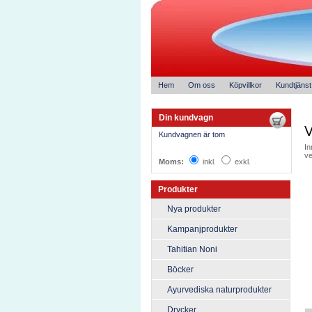
Hem
Om oss
Köpvillkor
Kundtjänst
Din kundvagn
V
Kundvagnen är tom
In
ve
Moms:
inkl.
exkl.
Produkter
Nya produkter
Kampanjprodukter
Tahitian Noni
Böcker
Ayurvediska naturprodukter
Drycker